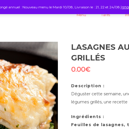
ngé annuel : Nouveau menu le Mardi 10/08, Livraison le : 21, 22 et 24/08
Igno
Menu
Tarifs
In
LASAGNES AU
GRILLÉS
0.00
€
Description :
Déguster cette semaine, une
légumes grillés, une recette 
Ingrédients :
Feuilles de lasagnes, 