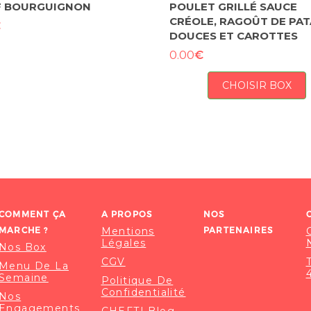
F BOURGUIGNON
POULET GRILLÉ SAUCE
CRÉOLE, RAGOÛT DE PAT
€
DOUCES ET CAROTTES
€
0.00
CHOISIR BOX
COMMENT ÇA
A PROPOS
NOS
MARCHE ?
Mentions
PARTENAIRES
Légales
Nos Box
CGV
Menu De La
Semaine
Politique De
Confidentialité
Nos
Engagements
CHEFTI Blog