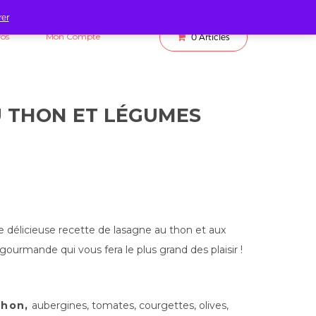
rer
fos
Mon Compte
0
Articles
 THON ET LÉGUMES
 délicieuse recette de lasagne au thon et aux
gourmande qui vous fera le plus grand des plaisir !
thon,
aubergines, tomates, courgettes, olives,