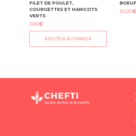
FILET DE POULET,
BOEU
COURGETTES ET HARICOTS
10.00
VERTS
€
1.00
AJOUTER AU PANIER