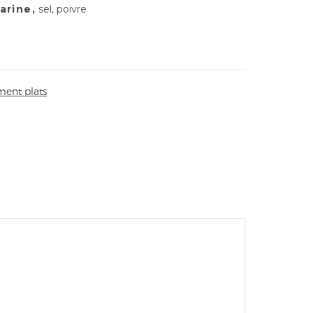
farine,
sel, poivre
ent plats