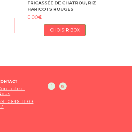
FRICASSÉE DE CHATROU, RIZ
HARICOTS ROUGES
€
0.00
R
CHOISIR BOX
CONTACT
Contactez-
Nous
Tél. 0696 11 09
47