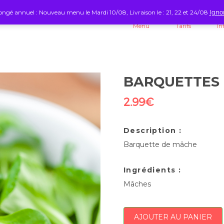
ngé annuel : Nouveau menu le Mardi 10/08, Livraison le : 21, 22 et 24/08
Igno
Menu
Tarifs
In
BARQUETTES
2.99
€
Description :
Barquette de mâche
Ingrédients :
Mâches
AJOUTER AU PANIER