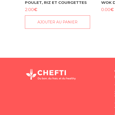
POULET, RIZ ET COURGETTES
WOK D
€
€
2.00
0.00
AJOUTER AU PANIER