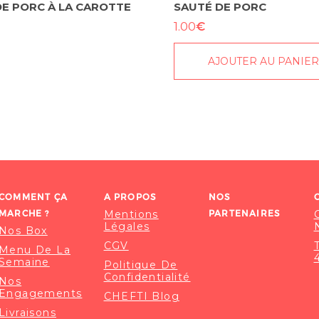
E PORC À LA CAROTTE
SAUTÉ DE PORC
€
1.00
AJOUTER AU PANIE
COMMENT ÇA
A PROPOS
NOS
MARCHE ?
Mentions
PARTENAIRES
Légales
Nos Box
CGV
Menu De La
Semaine
Politique De
Confidentialité
Nos
Engagements
CHEFTI Blog
Livraisons