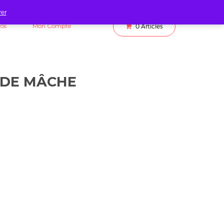
rer
fos
Mon Compte
0
Articles
 DE MÂCHE