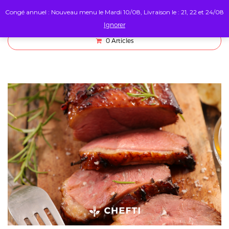
Congé annuel : Nouveau menu le Mardi 10/08, Livraison le : 21, 22 et 24/08
Ignorer
0
Articles