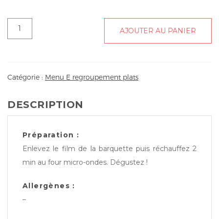
quantité
AJOUTER AU PANIER
de
Magret
de
canard
Catégorie :
Menu E regroupement plats
sauce
miel-
DESCRIPTION
gingembre,
écrasé
de
Préparation :
pommes
Enlevez le film de la barquette puis réchauffez 2
de
min au four micro-ondes. Dégustez !
terre
aux
Allergènes :
herbes,
–
carottes