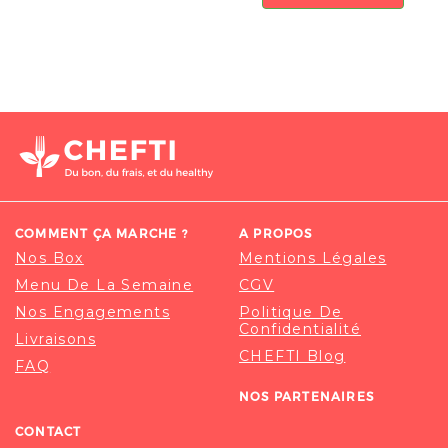
COMMENT ÇA MARCHE ?
A PROPOS
Nos Box
Mentions Légales
Menu De La Semaine
CGV
Nos Engagements
Politique De
Confidentialité
Livraisons
CHEFTI Blog
FAQ
NOS PARTENAIRES
CONTACT