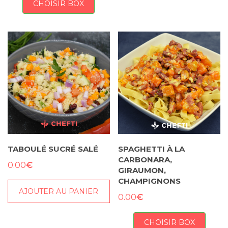
CHOISIR BOX
TABOULÉ SUCRÉ SALÉ
SPAGHETTI À LA
CARBONARA,
€
0.00
GIRAUMON,
CHAMPIGNONS
AJOUTER AU PANIER
€
0.00
CHOISIR BOX