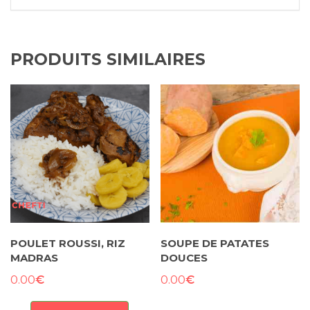
au
four
PRODUITS SIMILAIRES
POULET ROUSSI, RIZ
SOUPE DE PATATES
MADRAS
DOUCES
€
€
0.00
0.00