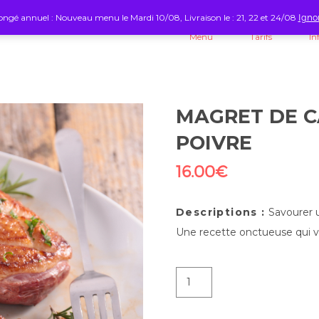
ngé annuel : Nouveau menu le Mardi 10/08, Livraison le : 21, 22 et 24/08
Igno
Menu
Tarifs
In
MAGRET DE C
POIVRE
16.00
€
Descriptions :
Savourer u
Une recette onctueuse qui vou
quantité
de
Magret
de
canard
entier