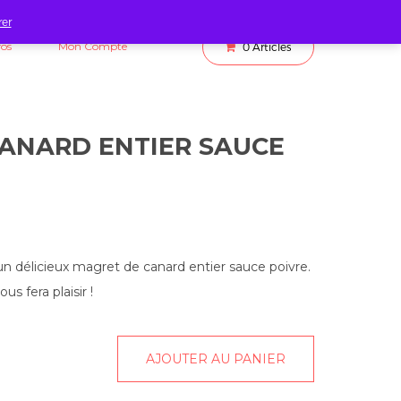
rer
fos
Mon Compte
0
Articles
ANARD ENTIER SAUCE
n délicieux magret de canard entier sauce poivre.
s fera plaisir !
AJOUTER AU PANIER