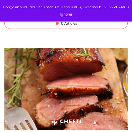
Congé annuel : Nouveau menu le Mardi 10/08, Livraison le : 21, 22 et 24/08
Ignorer
0
Articles