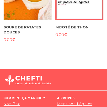
SOUPE DE PATATES
MIJOTÉ DE THON
DOUCES
€
0.00
€
0.00
COMMENT ÇA MARCHE ?
A PROPOS
Nos Box
Mentions Légales