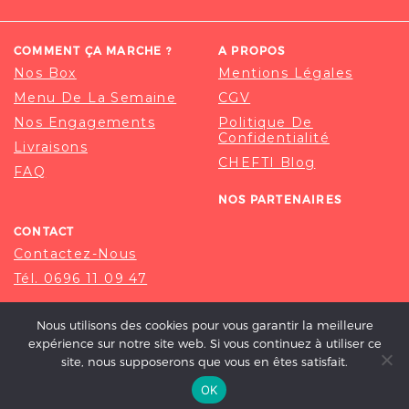
COMMENT ÇA MARCHE ?
A PROPOS
Nos Box
Mentions Légales
Menu De La Semaine
CGV
Nos Engagements
Politique De
Confidentialité
Livraisons
CHEFTI Blog
FAQ
NOS PARTENAIRES
CONTACT
Contactez-Nous
Tél. 0696 11 09 47
Nous utilisons des cookies pour vous garantir la meilleure
expérience sur notre site web. Si vous continuez à utiliser ce
site, nous supposerons que vous en êtes satisfait.
OK
© 2020-2026 CHEFTI, ALL RIGHT RESERVED.