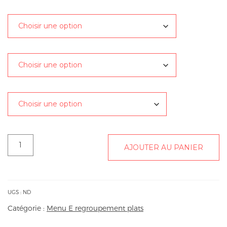
Accompagnement 1
Accompagnement 2
Desserts
quantité
AJOUTER AU PANIER
de
Menu
du
weekend
UGS :
ND
Catégorie :
Menu E regroupement plats