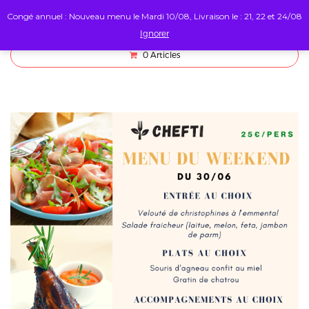
Congé annuel : Nouveau menu le Mardi 10/08, Livraison le : 21, 22 et 24/08
Ignorer
0
Articles