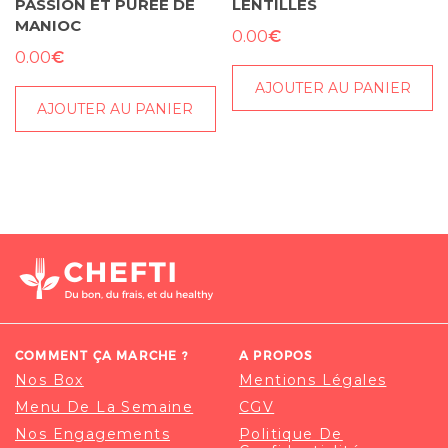
PASSION ET PURÉE DE
LENTILLES
MANIOC
€
0.00
€
0.00
AJOUTER AU PANIER
AJOUTER AU PANIER
COMMENT ÇA MARCHE ?
A PROPOS
Nos Box
Mentions Légales
Menu De La Semaine
CGV
Nos Engagements
Politique De