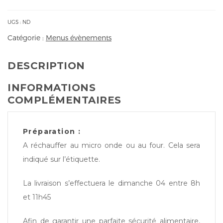
Fêtes
des
UGS :
ND
mères
Catégorie :
Menus évènements
2023
DESCRIPTION
INFORMATIONS
COMPLÉMENTAIRES
Préparation :
A réchauffer au micro onde ou au four. Cela sera
indiqué sur l’étiquette.
La livraison s’effectuera le dimanche 04 entre 8h
et 11h45
Afin de garantir une parfaite sécurité alimentaire,