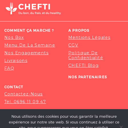
COMMENT ÇA MARCHE ?
A PROPOS
Nos Box
Mentions Légales
Menu De La Semaine
CGV
Nos Engagements
Politique De
Confidentialité
Livraisons
CHEFTI Blog
FAQ
NOS PARTENAIRES
CONTACT
Contactez-Nous
Tél. 0696 11 09 47
Nous utilisons des cookies pour vous garantir la meilleure
expérience sur notre site web. Si vous continuez à utiliser ce
site, nous supposerons que vous en êtes satisfait.