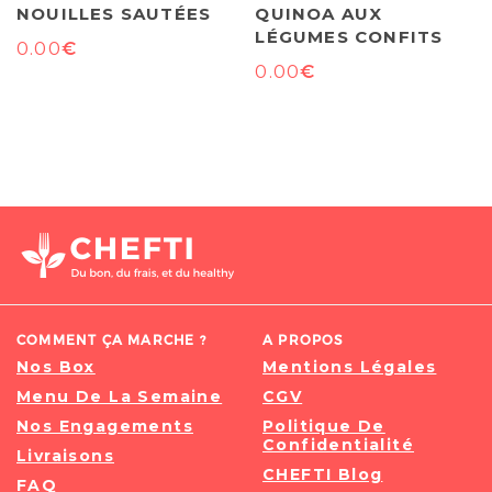
NOUILLES SAUTÉES
QUINOA AUX
LÉGUMES CONFITS
€
0.00
€
0.00
COMMENT ÇA MARCHE ?
A PROPOS
Nos Box
Mentions Légales
Menu De La Semaine
CGV
Nos Engagements
Politique De
Confidentialité
Livraisons
CHEFTI Blog
FAQ