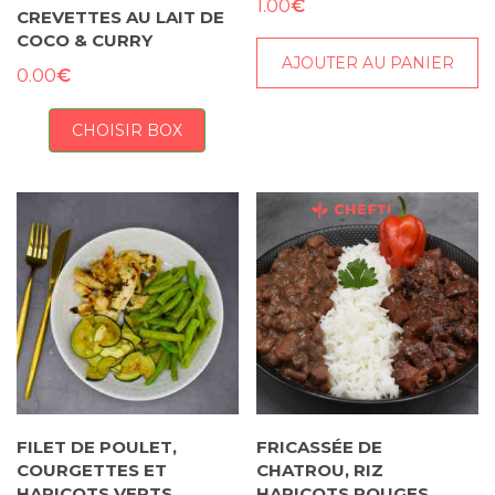
€
1.00
CREVETTES AU LAIT DE
COCO & CURRY
AJOUTER AU PANIER
€
0.00
CHOISIR BOX
FILET DE POULET,
FRICASSÉE DE
COURGETTES ET
CHATROU, RIZ
HARICOTS VERTS
HARICOTS ROUGES