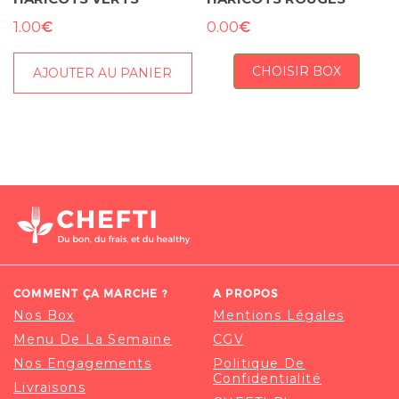
€
€
1.00
0.00
CHOISIR BOX
AJOUTER AU PANIER
COMMENT ÇA MARCHE ?
A PROPOS
Nos Box
Mentions Légales
Menu De La Semaine
CGV
Nos Engagements
Politique De
Confidentialité
Livraisons