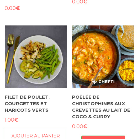
€
0.00
€
0.00
FILET DE POULET,
POÊLÉE DE
COURGETTES ET
CHRISTOPHINES AUX
HARICOTS VERTS
CREVETTES AU LAIT DE
COCO & CURRY
€
1.00
€
0.00
AJOUTER AU PANIER