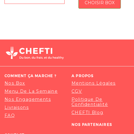
CHOISIR BOX
COMMENT ÇA MARCHE ?
A PROPOS
Nos Box
Mentions Légales
Menu De La Semaine
CGV
Nos Engagements
Politique De
Confidentialité
Livraisons
CHEFTI Blog
FAQ
NOS PARTENAIRES