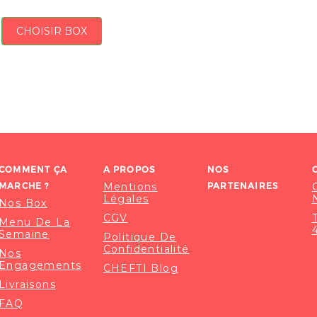
CHOISIR BOX
COMMENT ÇA
A PROPOS
NOS
MARCHE ?
Mentions
PARTENAIRES
Légales
Nos Box
CGV
Menu De La
Semaine
Politique De
Confidentialité
Nos
Engagements
CHEFTI Blog
Livraisons
FAQ