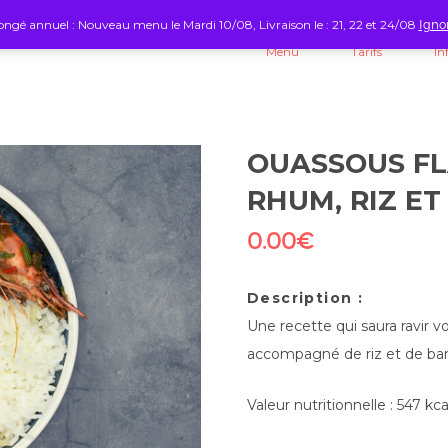
ngé annuel : Nouveau menu le Mardi 10/08, Livraison le : 21, 22 et 24/08
Igno
Menu
Tarifs
In
OUASSOUS FL
RHUM, RIZ E
0.00
€
Description :
Une recette qui saura ravir 
accompagné de riz et de ba
Valeur nutritionnelle : 547 kc