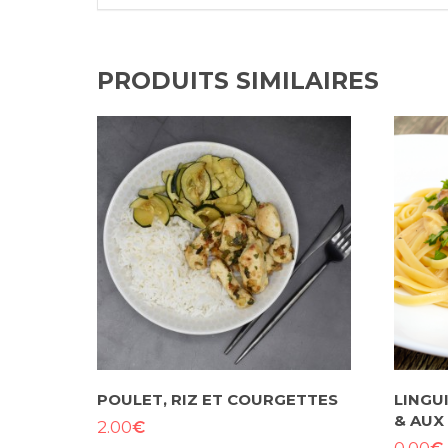
PRODUITS SIMILAIRES
POULET, RIZ ET COURGETTES
LINGU
& AUX
€
2.00
€
0.00