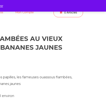
rer
fos
Mon Compte
0
Articles
AMBÉES AU VIEUX
T BANANES JAUNES
vos papilles, les fameuses ouassous flambées,
nanes jaunes
al environ