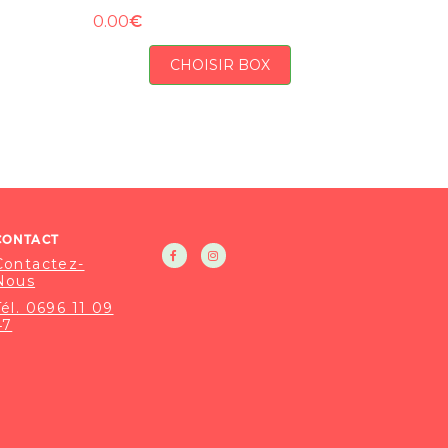
€
0.00
CHOISIR BOX
CONTACT
Contactez-
Nous
Tél. 0696 11 09
47