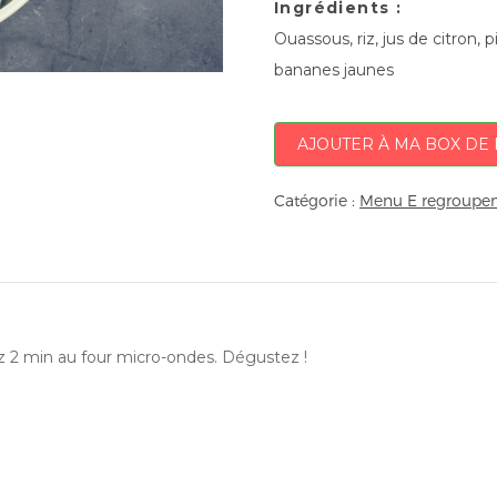
Ingrédients :
Ouassous, riz, jus de citron, 
bananes jaunes
AJOUTER À MA BOX DE 
Catégorie :
Menu E regroupem
ez 2 min au four micro-ondes. Dégustez !