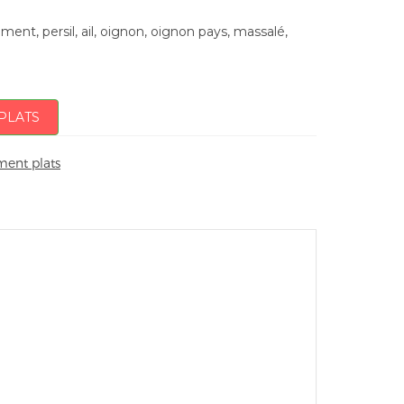
piment, persil, ail, oignon, oignon pays, massalé,
PLATS
ent plats