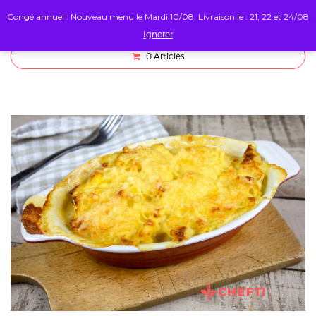
Congé annuel : Nouveau menu le Mardi 10/08, Livraison le : 21, 22 et 24/08
Ignorer
0
Articles