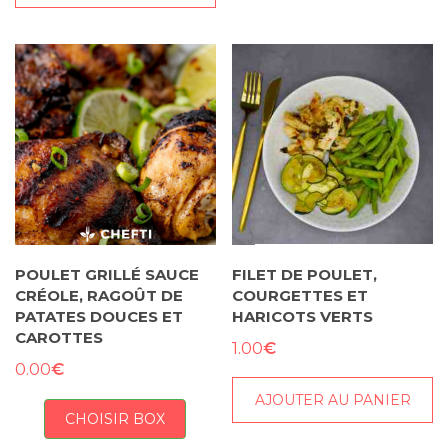
POULET GRILLÉ SAUCE
FILET DE POULET,
CRÉOLE, RAGOÛT DE
COURGETTES ET
PATATES DOUCES ET
HARICOTS VERTS
CAROTTES
€
1.00
€
0.00
AJOUTER AU PANIER
CHOISIR BOX