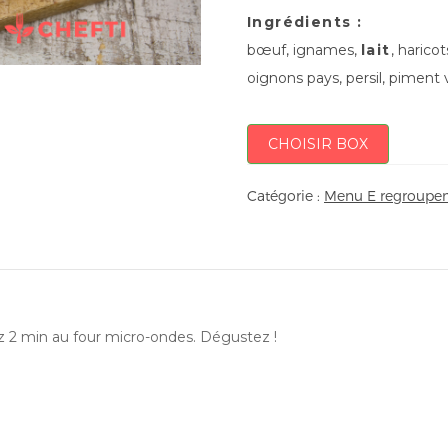
Ingrédients :
bœuf, ignames,
lait
, haricot
oignons pays, persil, piment v
CHOISIR BOX
Catégorie :
Menu E regroupem
ez 2 min au four micro-ondes. Dégustez !