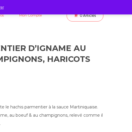
rer
fos
Mon Compte
0
Articles
NTIER D’IGNAME AU
PIGNONS, HARICOTS
e le hachis parmentier à la sauce Martiniquaise.
name, au boeuf & au champignons, relevé comme il
.