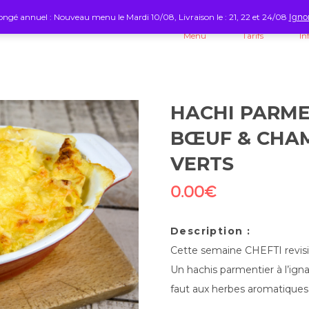
ngé annuel : Nouveau menu le Mardi 10/08, Livraison le : 21, 22 et 24/08
Igno
Menu
Tarifs
In
HACHI PARME
BŒUF & CHAM
VERTS
0.00
€
Description :
Cette semaine CHEFTI revisit
Un hachis parmentier à l’ig
faut aux herbes aromatiques