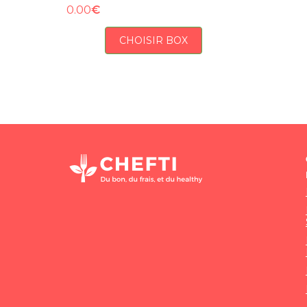
€
0.00
CHOISIR BOX