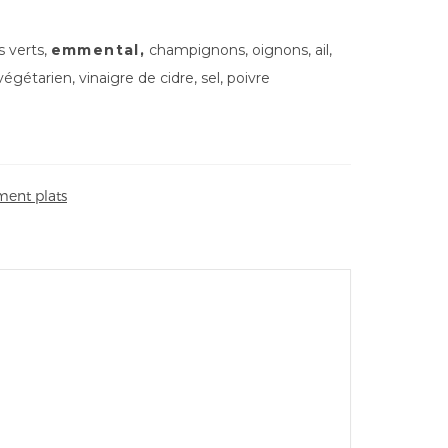
s verts,
emmental,
champignons, oignons, ail,
égétarien, vinaigre de cidre, sel, poivre
ent plats