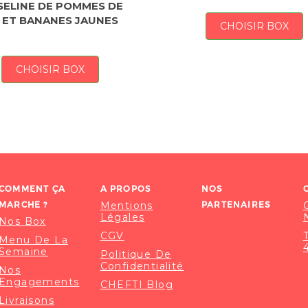
ELINE DE POMMES DE
 ET BANANES JAUNES
CHOISIR BOX
CHOISIR BOX
COMMENT ÇA
A PROPOS
NOS
MARCHE ?
Mentions
PARTENAIRES
Légales
Nos Box
CGV
Menu De La
Semaine
Politique De
Confidentialité
Nos
Engagements
CHEFTI Blog
Livraisons