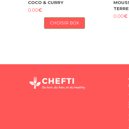
COCO & CURRY
MOUSS
TERRE
€
0.00
€
0.00
CHOISIR BOX