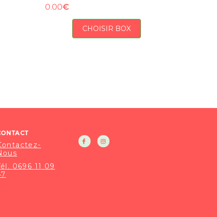
€
0.00
CHOISIR BOX
CONTACT
Contactez-
Nous
Tél. 0696 11 09
47