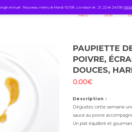
ngé annuel : Nouveau menu le Mardi 10/08, Livraison le : 21, 22 et 24/08
Igno
Menu
Tarifs
In
PAUPIETTE D
POIVRE, ÉCRA
DOUCES, HAR
0.00
€
Description :
Dégustez cette semaine une 
sauce au poivre accompagnée
Un plat équilibré et gourmand