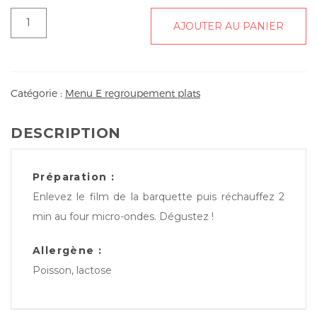
quantité
AJOUTER AU PANIER
de
Pavé
de
saumon
Catégorie :
Menu E regroupement plats
sauce
aneth
DESCRIPTION
&
riz
curcuma,
Préparation :
poêlée
Enlevez le film de la barquette puis réchauffez 2
de
min au four micro-ondes. Dégustez !
carottes
Allergène :
Poisson, lactose