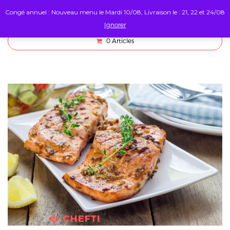
Congé annuel : Nouveau menu le Mardi 10/08, Livraison le : 21, 22 et 24/08
Ignorer
0
Articles