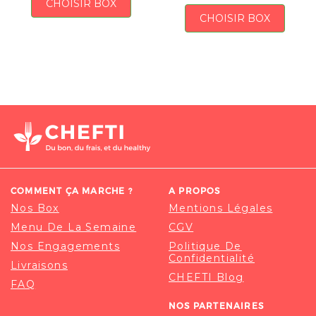
CHOISIR BOX
CHOISIR BOX
COMMENT ÇA MARCHE ?
A PROPOS
Nos Box
Mentions Légales
Menu De La Semaine
CGV
Nos Engagements
Politique De
Confidentialité
Livraisons
CHEFTI Blog
FAQ
NOS PARTENAIRES