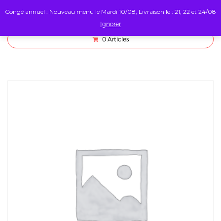
Congé annuel : Nouveau menu le Mardi 10/08, Livraison le : 21, 22 et 24/08
Ignorer
0
Articles