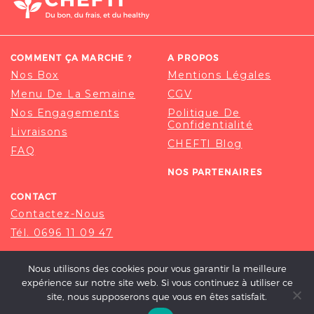
COMMENT ÇA MARCHE ?
A PROPOS
Nos Box
Mentions Légales
Menu De La Semaine
CGV
Nos Engagements
Politique De
Confidentialité
Livraisons
CHEFTI Blog
FAQ
NOS PARTENAIRES
CONTACT
Contactez-Nous
Tél. 0696 11 09 47
Nous utilisons des cookies pour vous garantir la meilleure
expérience sur notre site web. Si vous continuez à utiliser ce
site, nous supposerons que vous en êtes satisfait.