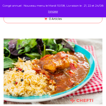
Congé annuel : Nouveau menu le Mardi 10/08, Livraison le : 21, 22 et 24/08
Ignorer
0
Articles