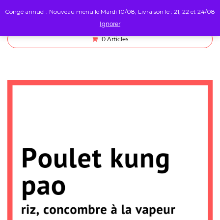
Congé annuel : Nouveau menu le Mardi 10/08, Livraison le : 21, 22 et 24/08
Ignorer
0
Articles