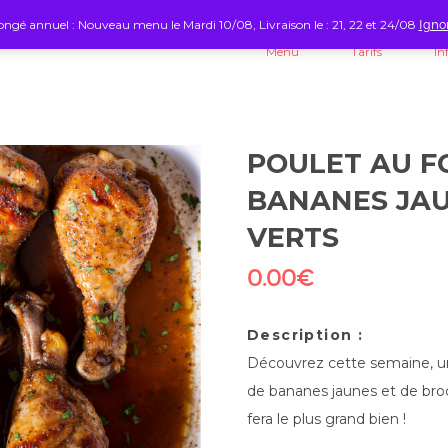
ngé annuel : Nouveau menu le Mardi 10/08, Livraison le : 21, 22 et 24/08
Igno
Menu
Tarifs
In
POULET AU F
BANANES JAU
VERTS
0.00
€
Description :
Découvrez cette semaine, u
de bananes jaunes et de broco
fera le plus grand bien !