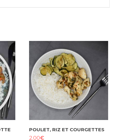
OTTE
POULET, RIZ ET COURGETTES
€
2.00