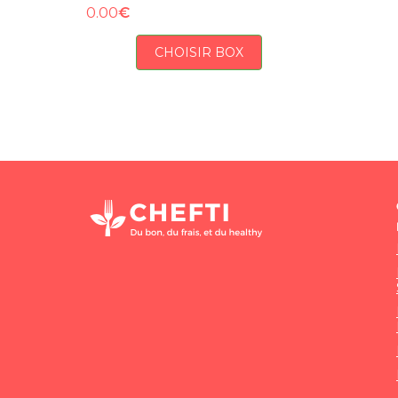
€
0.00
CHOISIR BOX