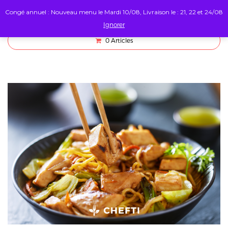
Congé annuel : Nouveau menu le Mardi 10/08, Livraison le : 21, 22 et 24/08
Ignorer
0
Articles