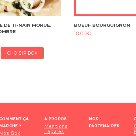
E DE TI-NAIN MORUE,
BOEUF BOURGUIGNON
OMBRE
€
10.00
CHOISIR BOX
COMMENT ÇA
A PROPOS
NOS
MARCHE ?
Mentions
PARTENAIRES
Légales
Nos Box