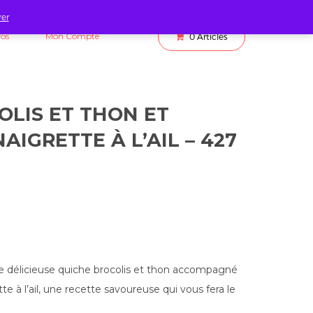
rer
fos
Mon Compte
0
Articles
OLIS ET THON ET
AIGRETTE À L’AIL – 427
 délicieuse quiche brocolis et thon accompagné
te à l’ail, une recette savoureuse qui vous fera le