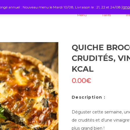
ngé annuel : Nouveau menu le Mardi 10/08, Livraison le : 21, 22 et 24/08
Igno
Menu
Tarifs
In
QUICHE BROC
CRUDITÉS, VIN
KCAL
0.00
€
Description :
Déguster cette semaine, une
de crudités et d’une vinaigret
plus grand bien !