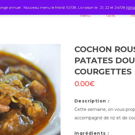
ngé annuel : Nouveau menu le Mardi 10/08, Livraison le : 21, 22 et 24/08
Igno
Menu
Tarifs
In
COCHON ROUS
PATATES DOU
COURGETTES
0.00
€
Description :
Cette semaine, on vous propo
accompagné de riz et de cour
Ingrédients :