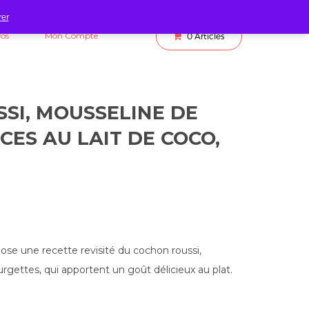
rer
fos
Mon Compte
0
Articles
SI, MOUSSELINE DE
CES AU LAIT DE COCO,
se une recette revisité du cochon roussi,
gettes, qui apportent un goût délicieux au plat.