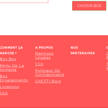
CHOISIR BOX
COMMENT ÇA
A PROPOS
NOS
MARCHE ?
Mentions
PARTENAIRES
Légales
Nos Box
CGV
Menu De La
Semaine
Politique De
Confidentialité
Nos
Engagements
CHEFTI Blog
Livraisons
FAQ