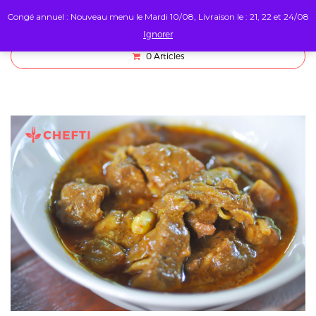
Congé annuel : Nouveau menu le Mardi 10/08, Livraison le : 21, 22 et 24/08
Ignorer
0
Articles