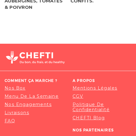
AUBERGINES, TOMATES
CONFITS.
& POIVRON
COMMENT ÇA MARCHE ?
A PROPOS
Nos Box
Mentions Légales
Menu De La Semaine
CGV
Nos Engagements
Politique De
Confidentialité
Livraisons
CHEFTI Blog
FAQ
NOS PARTENAIRES