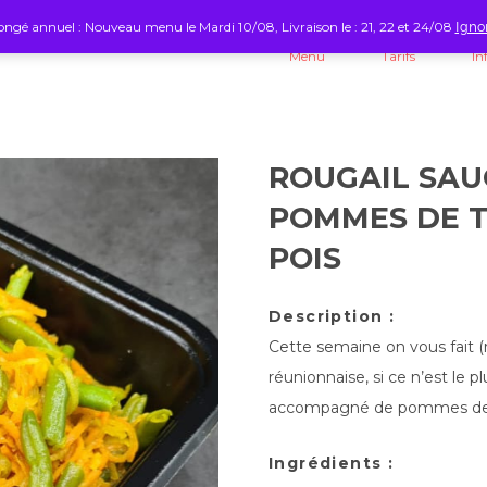
ngé annuel : Nouveau menu le Mardi 10/08, Livraison le : 21, 22 et 24/08
Igno
Menu
Tarifs
In
ROUGAIL SAU
POMMES DE TE
POIS
Description :
Cette semaine on vous fait (re
réunionnaise, si ce n’est le 
accompagné de pommes de te
Ingrédients :