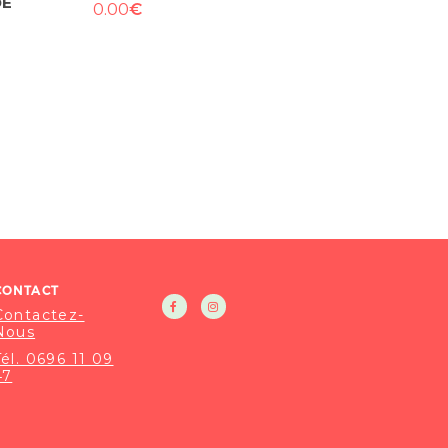
DE
€
0.00
CONTACT
Contactez-
Nous
Tél. 0696 11 09
47