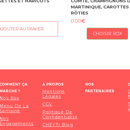
ETTES ET HARICOTS
COMTÉ, CHAMPIGNONS 
MARTINIQUE, CAROTTES
RÔTIES
€
0.00
AJOUTER AU PANIER
CHOISIR BOX
COMMENT ÇA
A PROPOS
NOS
MARCHE ?
Mentions
PARTENAIRES
Légales
Nos Box
CGV
Menu De La
Semaine
Politique De
Confidentialité
Nos
Engagements
CHEFTI Blog