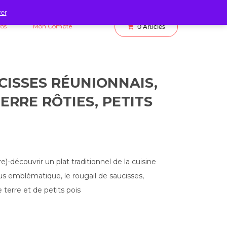
rer
fos
Mon Compte
0
Articles
CISSES RÉUNIONNAIS,
RRE RÔTIES, PETITS
)-découvrir un plat traditionnel de la cuisine
plus emblématique, le rougail de saucisses,
rre et de petits pois