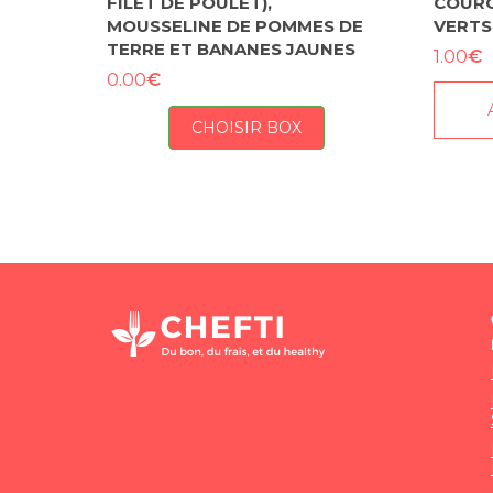
FILET DE POULET),
COURG
MOUSSELINE DE POMMES DE
VERTS
TERRE ET BANANES JAUNES
€
1.00
€
0.00
CHOISIR BOX