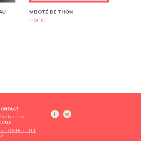
AU
MIJOTÉ DE THON
€
0.00
CONTACT
Contactez-
Nous
Tél. 0696 11 09
47