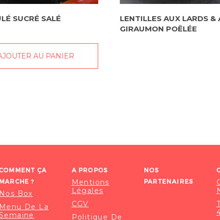
LÉ SUCRÉ SALÉ
LENTILLES AUX LARDS & 
GIRAUMON POÊLÉE
AJOUTER AU PANIER
COMMENT ÇA
A PROPOS
NOS
MARCHE ?
Mentions
PARTENAIRES
Légales
Nos Box
CGV
Menu De La
Semaine
Politique De