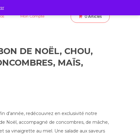
rer
fos
Mon Compte
0
Articles
BON DE NOËL, CHOU,
ONCOMBRES, MAÏS,
fin d’année, redécouvrez en exclusivité notre
n de Noël, accompagné de concombres, de mâche,
et sa vinaigrette au miel. Une salade aux saveurs