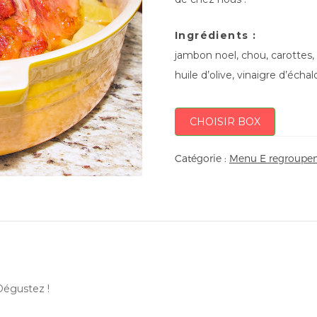
Ingrédients :
jambon noel, chou, carottes,
huile d’olive, vinaigre d’échal
CHOISIR BOX
Catégorie :
Menu E regroupem
 Dégustez !