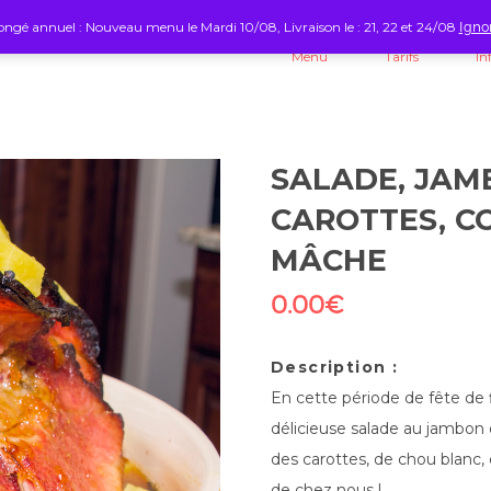
ngé annuel : Nouveau menu le Mardi 10/08, Livraison le : 21, 22 et 24/08
Igno
Menu
Tarifs
In
SALADE, JAM
CAROTTES, C
MÂCHE
0.00
€
Description :
En cette période de fête de 
délicieuse salade au jambo
des carottes, de chou blanc, 
de chez nous !