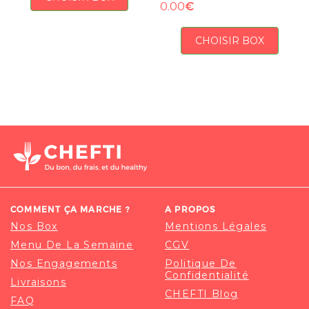
€
0.00
CHOISIR BOX
COMMENT ÇA MARCHE ?
A PROPOS
Nos Box
Mentions Légales
Menu De La Semaine
CGV
Nos Engagements
Politique De
Confidentialité
Livraisons
CHEFTI Blog
FAQ