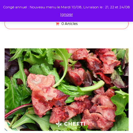
Congé annuel : Nouveau menu le Mardi 10/08, Livraison le : 21, 22 et 24/08
Ignorer
0
Articles