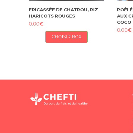
FRICASSÉE DE CHATROU, RIZ
POÊLÉ
HARICOTS ROUGES
AUX C
COCO 
€
0.00
€
0.00
CHOISIR BOX