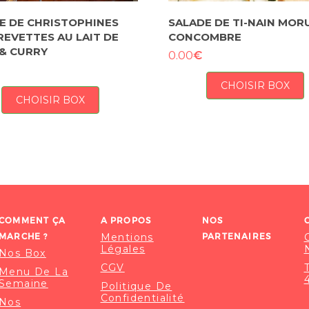
E DE CHRISTOPHINES
SALADE DE TI-NAIN MORU
REVETTES AU LAIT DE
CONCOMBRE
& CURRY
€
0.00
CHOISIR BOX
CHOISIR BOX
COMMENT ÇA
A PROPOS
NOS
MARCHE ?
Mentions
PARTENAIRES
Légales
Nos Box
CGV
Menu De La
Semaine
Politique De
Confidentialité
Nos