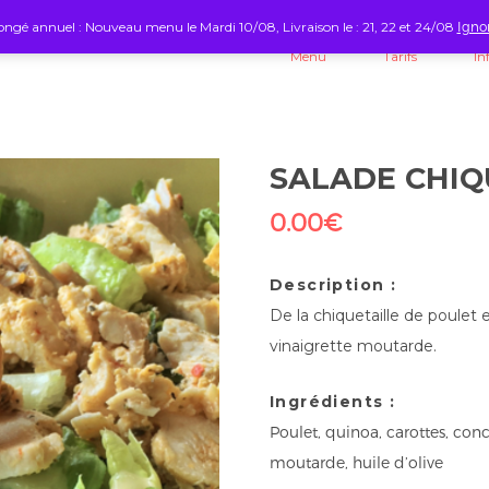
ngé annuel : Nouveau menu le Mardi 10/08, Livraison le : 21, 22 et 24/08
Igno
Menu
Tarifs
In
SALADE CHIQ
0.00
€
Description :
De la chiquetaille de poulet
vinaigrette moutarde.
Ingrédients :
Poulet, quinoa, carottes, con
moutarde, huile d’olive