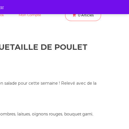
rer
fos
Mon Compte
0
Articles
UETAILLE DE POULET
 en salade pour cette semaine ! Relevé avec de la
combres, laitues, oignons rouges, bouquet garni,