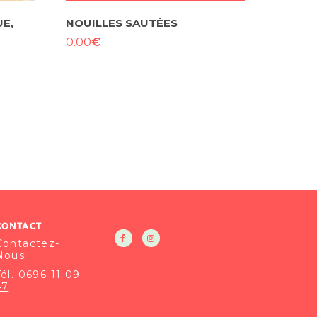
E,
NOUILLES SAUTÉES
€
0.00
CONTACT
Contactez-
Nous
Tél. 0696 11 09
47