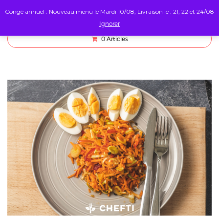
Congé annuel : Nouveau menu le Mardi 10/08, Livraison le : 21, 22 et 24/08
Ignorer
0
Articles