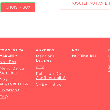
AJOUTER AU PANIE
CHOISIR BOX
COMMENT ÇA
A PROPOS
NOS
MARCHE ?
Mentions
PARTENAIRES
Légales
Nos Box
CGV
Menu De La
Semaine
Politique De
Confidentialité
Nos
Engagements
CHEFTI Blog
Livraisons
FAQ