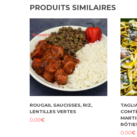
PRODUITS SIMILAIRES
ROUGAIL SAUCISSES, RIZ,
TAGLI
LENTILLES VERTES
COMTÉ
MARTI
€
0.00
RÔTIE
€
0.00