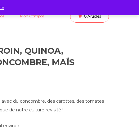
rer
fos
Mon Compte
0
Articles
ROIN, QUINOA,
ONCOMBRE, MAÏS
a, avec du concombre, des carottes, des tomates
que de notre culture revisité !
al environ