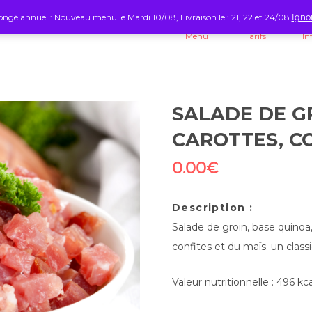
ngé annuel : Nouveau menu le Mardi 10/08, Livraison le : 21, 22 et 24/08
Igno
Menu
Tarifs
In
SALADE DE G
CAROTTES, C
0.00
€
Description :
Salade de groin, base quino
confites et du maïs. un classi
Valeur nutritionnelle : 496 kc