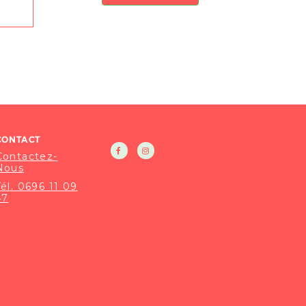
R
CONTACT
Contactez-
Nous
Tél. 0696 11 09
47