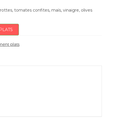
ottes, tomates confites, maïs, vinaigre, olives
PLATS
ent plats