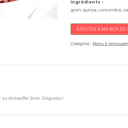
Ingrédients :
groin, quinoa, concombre, car
AJOUTER À MA BOX DE 
Catégorie :
Menu E regroupem
dir ou réchauffer 2min. Dégustez !