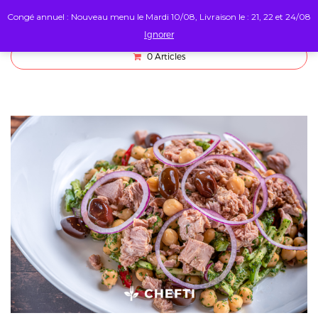
Congé annuel : Nouveau menu le Mardi 10/08, Livraison le : 21, 22 et 24/08
Ignorer
0
Articles