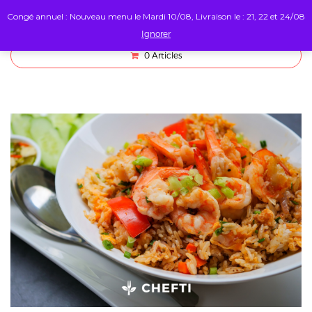
Congé annuel : Nouveau menu le Mardi 10/08, Livraison le : 21, 22 et 24/08
Ignorer
0
Articles