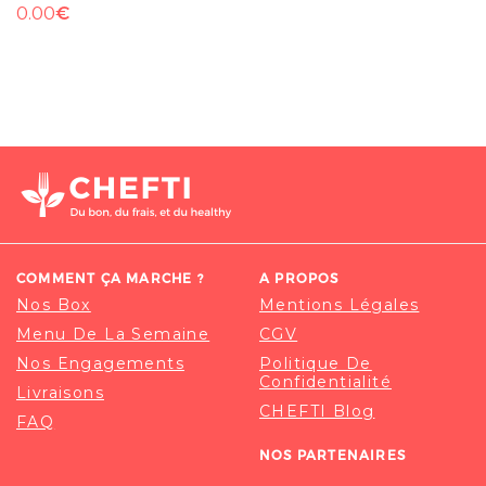
€
0.00
COMMENT ÇA MARCHE ?
A PROPOS
Nos Box
Mentions Légales
Menu De La Semaine
CGV
Nos Engagements
Politique De
Confidentialité
Livraisons
CHEFTI Blog
FAQ
NOS PARTENAIRES