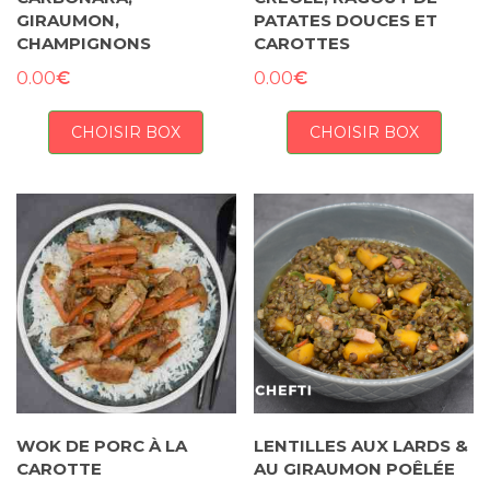
GIRAUMON,
PATATES DOUCES ET
CHAMPIGNONS
CAROTTES
€
€
0.00
0.00
CHOISIR BOX
CHOISIR BOX
WOK DE PORC À LA
LENTILLES AUX LARDS &
CAROTTE
AU GIRAUMON POÊLÉE