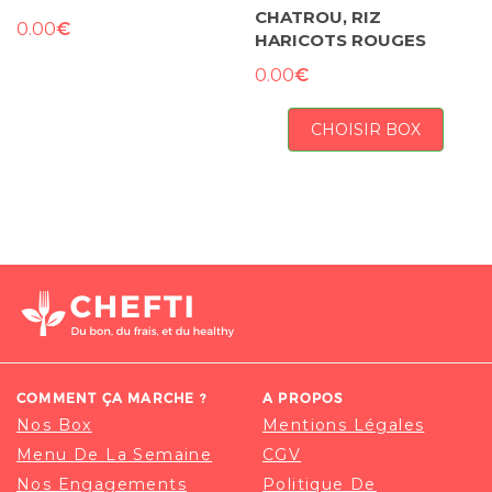
CHATROU, RIZ
€
0.00
HARICOTS ROUGES
€
0.00
CHOISIR BOX
COMMENT ÇA MARCHE ?
A PROPOS
Nos Box
Mentions Légales
Menu De La Semaine
CGV
Nos Engagements
Politique De