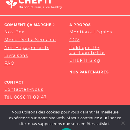
COMMENT ÇA MARCHE ?
A PROPOS
Nos Box
Mentions Légales
Menu De La Semaine
CGV
Nos Engagements
Politique De
Confidentialité
Livraisons
CHEFTI Blog
FAQ
NOS PARTENAIRES
CONTACT
Contactez-Nous
Tél. 0696 11 09 47
Nous utilisons des cookies pour vous garantir la meilleure
expérience sur notre site web. Si vous continuez à utiliser ce
site, nous supposerons que vous en êtes satisfait.