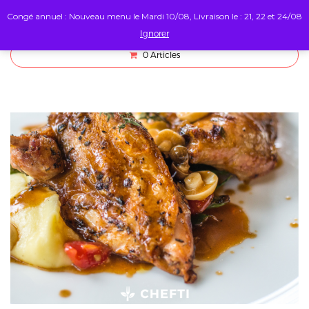
Congé annuel : Nouveau menu le Mardi 10/08, Livraison le : 21, 22 et 24/08
Ignorer
0
Articles