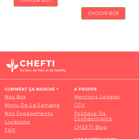
CHOISIR BOX
CHOISIR BOX
COMMENT ÇA MARCHE ?
A PROPOS
Nos Box
Mentions Légales
Menu De La Semaine
CGV
Nos Engagements
Politique De
Confidentialité
Livraisons
CHEFTI Blog
FAQ