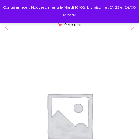
Congé annuel : Nouveau menu le Mardi 10/08, Livraison le : 21, 22 et 24/08
Ignorer
0
Articles