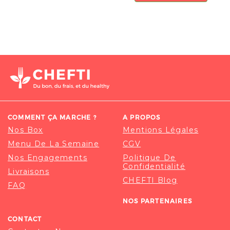
COMMENT ÇA MARCHE ?
A PROPOS
Nos Box
Mentions Légales
Menu De La Semaine
CGV
Nos Engagements
Politique De
Confidentialité
Livraisons
CHEFTI Blog
FAQ
NOS PARTENAIRES
CONTACT