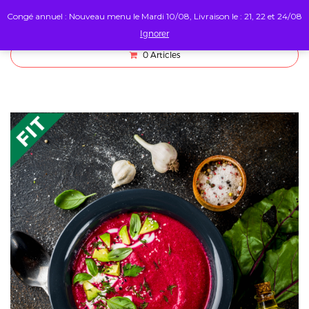
Congé annuel : Nouveau menu le Mardi 10/08, Livraison le : 21, 22 et 24/08
Ignorer
0
Articles