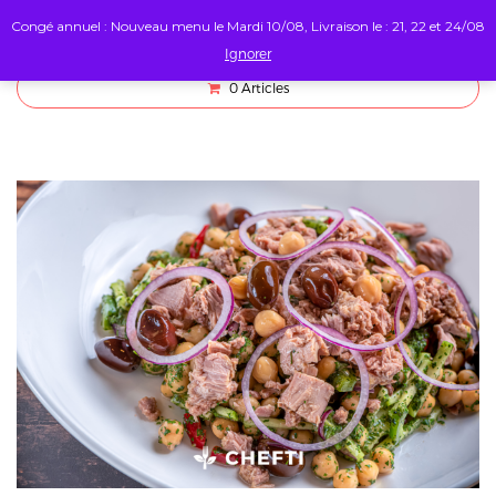
Congé annuel : Nouveau menu le Mardi 10/08, Livraison le : 21, 22 et 24/08
Ignorer
0
Articles