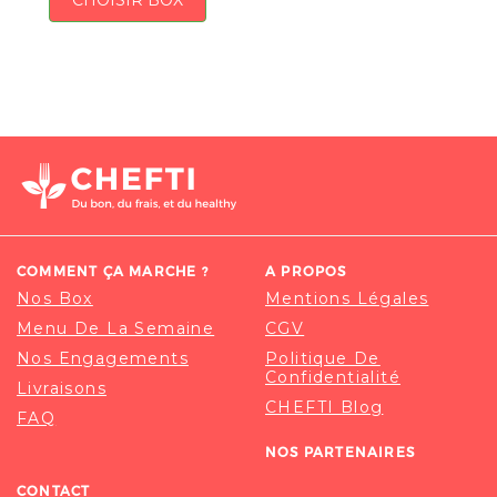
CHOISIR BOX
COMMENT ÇA MARCHE ?
A PROPOS
Nos Box
Mentions Légales
Menu De La Semaine
CGV
Nos Engagements
Politique De
Confidentialité
Livraisons
CHEFTI Blog
FAQ
NOS PARTENAIRES
CONTACT