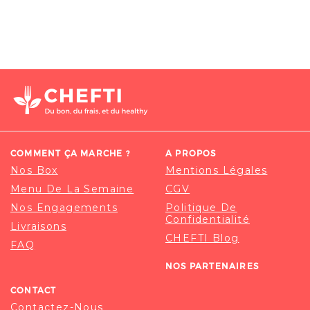
COMMENT ÇA MARCHE ?
A PROPOS
Nos Box
Mentions Légales
Menu De La Semaine
CGV
Nos Engagements
Politique De
Confidentialité
Livraisons
CHEFTI Blog
FAQ
NOS PARTENAIRES
CONTACT
Contactez-Nous