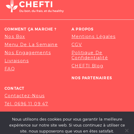
COMMENT ÇA MARCHE ?
A PROPOS
Nos Box
Mentions Légales
Menu De La Semaine
CGV
Nos Engagements
Politique De
Confidentialité
Livraisons
CHEFTI Blog
FAQ
NOS PARTENAIRES
CONTACT
Contactez-Nous
Tél. 0696 11 09 47
Nous utilisons des cookies pour vous garantir la meilleure
expérience sur notre site web. Si vous continuez à utiliser ce
site, nous supposerons que vous en êtes satisfait.