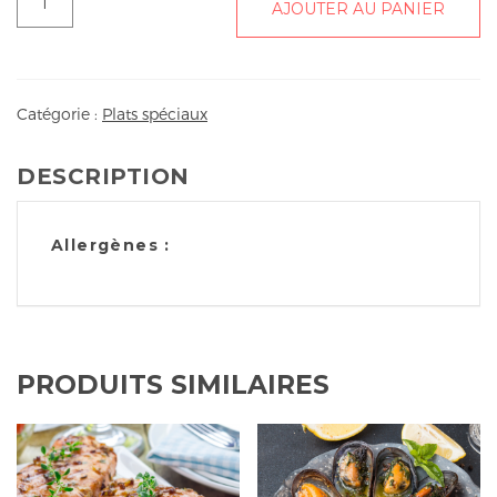
AJOUTER AU PANIER
de
Souris
d'agneau
aux
Catégorie :
Plats spéciaux
4
épices
DESCRIPTION
Allergènes :
PRODUITS SIMILAIRES