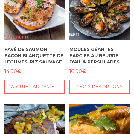
PAVÉ DE SAUMON
MOULES GÉANTES
FAÇON BLANQUETTE DE
FARCIES AU BEURRE
LÉGUMES, RIZ SAUVAGE
D’AIL & PERSILLADES
€
€
14.90
16.90
AJOUTER AU PANIER
CHOIX DES OPTIONS
Ce
produit
a
plusieurs
variations.