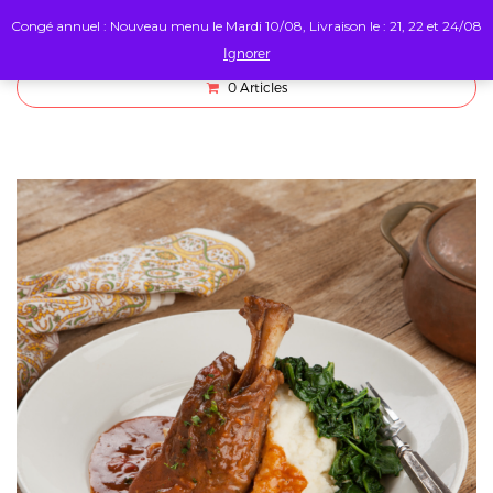
Congé annuel : Nouveau menu le Mardi 10/08, Livraison le : 21, 22 et 24/08
Ignorer
0
Articles