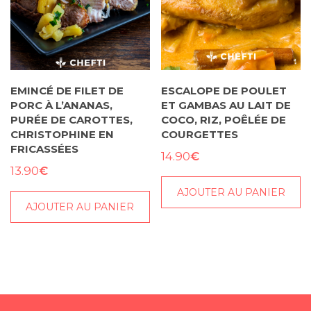
Les
options
peuvent
être
choisies
sur
EMINCÉ DE FILET DE
ESCALOPE DE POULET
PORC À L’ANANAS,
ET GAMBAS AU LAIT DE
la
PURÉE DE CAROTTES,
COCO, RIZ, POÊLÉE DE
page
CHRISTOPHINE EN
COURGETTES
du
FRICASSÉES
€
14.90
produit
€
13.90
AJOUTER AU PANIER
AJOUTER AU PANIER