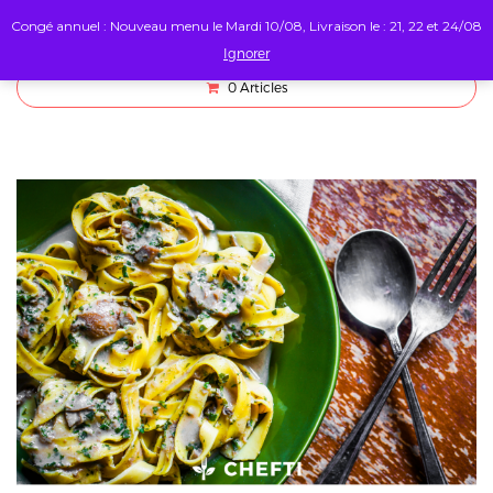
Congé annuel : Nouveau menu le Mardi 10/08, Livraison le : 21, 22 et 24/08
Ignorer
0
Articles