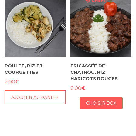
POULET, RIZ ET
FRICASSÉE DE
COURGETTES
CHATROU, RIZ
HARICOTS ROUGES
€
2.00
€
0.00
AJOUTER AU PANIER
CHOISIR BOX