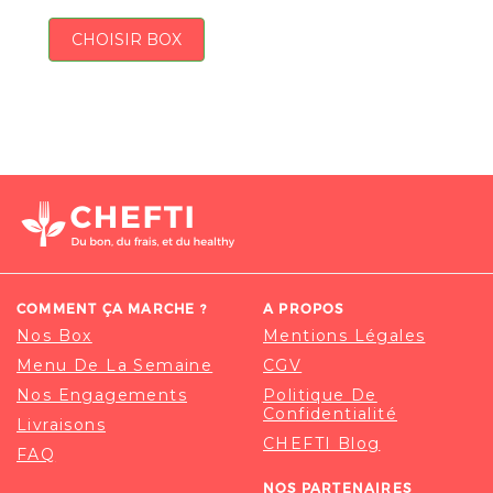
CHOISIR BOX
COMMENT ÇA MARCHE ?
A PROPOS
Nos Box
Mentions Légales
Menu De La Semaine
CGV
Nos Engagements
Politique De
Confidentialité
Livraisons
CHEFTI Blog
FAQ
NOS PARTENAIRES