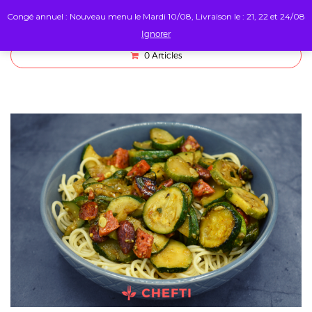
Congé annuel : Nouveau menu le Mardi 10/08, Livraison le : 21, 22 et 24/08
Ignorer
0
Articles