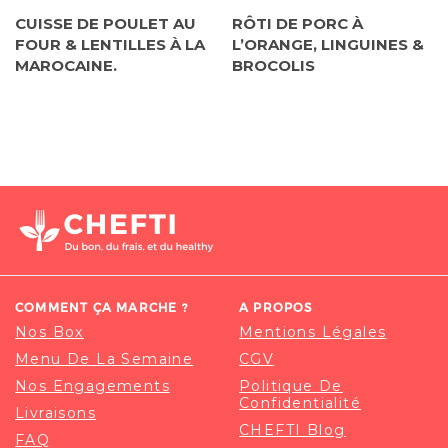
CUISSE DE POULET AU
RÔTI DE PORC À
FOUR & LENTILLES À LA
L’ORANGE, LINGUINES &
MAROCAINE.
BROCOLIS
COMMENT ÇA MARCHE ?
A PROPOS
Nos Box
Mentions Légales
Menu De La Semaine
CGV
Nos Engagements
Politique De
Confidentialité
Livraisons
CHEFTI Blog
FAQ