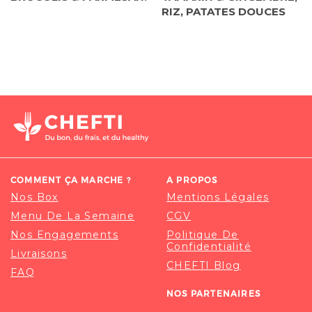
RIZ, PATATES DOUCES
COMMENT ÇA MARCHE ?
A PROPOS
Nos Box
Mentions Légales
Menu De La Semaine
CGV
Nos Engagements
Politique De
Confidentialité
Livraisons
CHEFTI Blog
FAQ
NOS PARTENAIRES