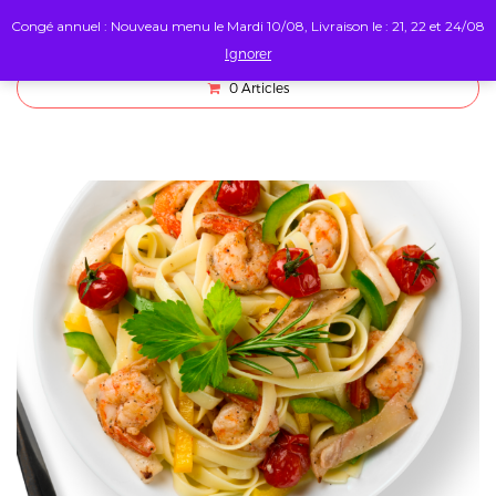
Congé annuel : Nouveau menu le Mardi 10/08, Livraison le : 21, 22 et 24/08
Ignorer
0
Articles