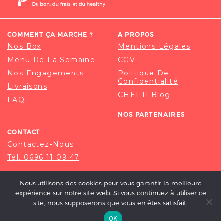
COMMENT ÇA MARCHE ?
A PROPOS
Nos Box
Mentions Légales
Menu De La Semaine
CGV
Nos Engagements
Politique De
Confidentialité
Livraisons
CHEFTI Blog
FAQ
NOS PARTENAIRES
CONTACT
Contactez-Nous
Tél. 0696 11 09 47
Nous utilisons des cookies pour vous garantir la meilleure
expérience sur notre site web. Si vous continuez à utiliser ce
site, nous supposerons que vous en êtes satisfait.
OK
© 2020-2026 CHEFTI, ALL RIGHT RESERVED.