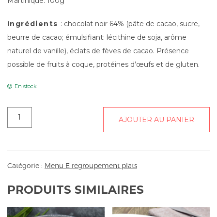
Martinique. 100g
Ingrédients
: chocolat noir 64% (pâte de cacao, sucre,
beurre de cacao; émulsifiant: lécithine de soja, arôme
naturel de vanille), éclats de fèves de cacao. Présence
possible de fruits à coque, protéines d’œufs et de gluten.
En stock
quantité
AJOUTER AU PANIER
de
Tablette
de
chocolat
Catégorie :
Menu E regroupement plats
Les
Frères
PRODUITS SIMILAIRES
LAUZEA
Noirekla