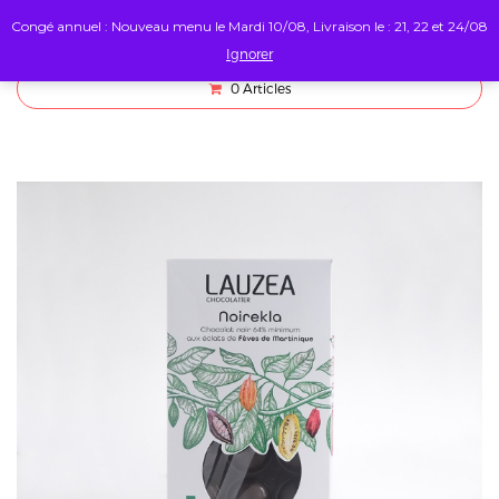
Congé annuel : Nouveau menu le Mardi 10/08, Livraison le : 21, 22 et 24/08
Ignorer
0
Articles