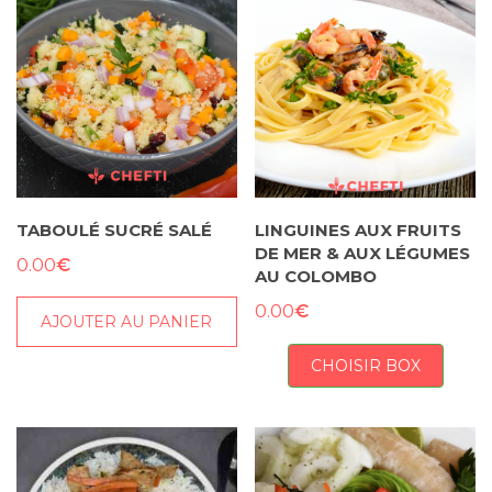
-
100g
-
5€
TABOULÉ SUCRÉ SALÉ
LINGUINES AUX FRUITS
DE MER & AUX LÉGUMES
€
0.00
AU COLOMBO
€
0.00
AJOUTER AU PANIER
CHOISIR BOX