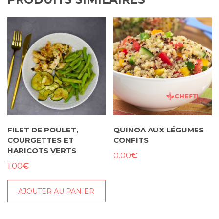
LAUZEA
Sansik
100g
-
5€
FILET DE POULET,
QUINOA AUX LÉGUMES
COURGETTES ET
CONFITS
HARICOTS VERTS
€
0.00
€
1.00
AJOUTER AU PANIER