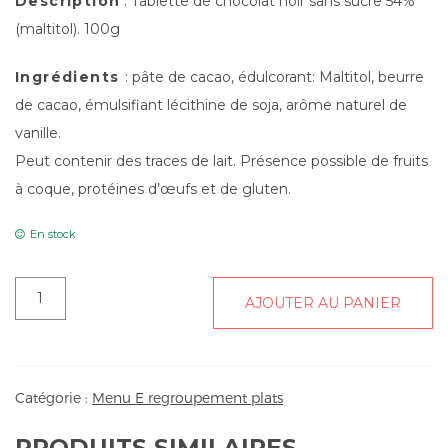
Description
: Tablette de chocolat noir sans sucre 54%
(maltitol). 100g
Ingrédients
: pâte de cacao, édulcorant: Maltitol, beurre
de cacao, émulsifiant lécithine de soja, arôme naturel de
vanille.
Peut contenir des traces de lait. Présence possible de fruits
à coque, protéines d’œufs et de gluten.
En stock
quantité
AJOUTER AU PANIER
de
Tablette
de
chocolat
Catégorie :
Menu E regroupement plats
Les
Frères
PRODUITS SIMILAIRES