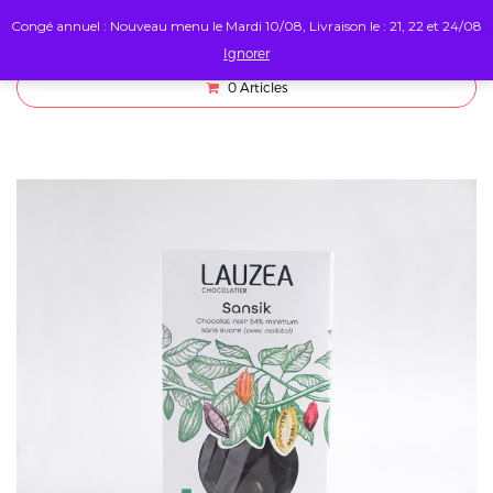
Congé annuel : Nouveau menu le Mardi 10/08, Livraison le : 21, 22 et 24/08
Ignorer
0
Articles